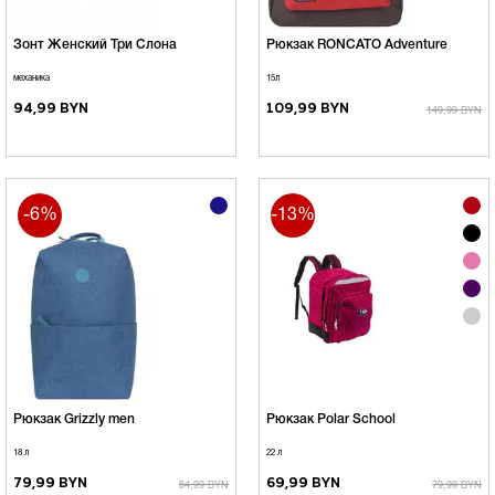
Зонт Женский Три Слона
Рюкзак RONCATO Adventure
механика
15л
94,99 BYN
109,99 BYN
149,99 BYN
-6%
-13%
Рюкзак Grizzly men
Рюкзак Polar School
18 л
22 л
79,99 BYN
69,99 BYN
84,99 BYN
79,99 BYN