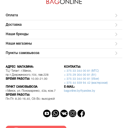
Оплата
Доставка
Наши бренды
Наши магазины
Пункты самовывоза
АДРЕС МАГАЗИНА:
КОНТАКТЫ:
ТЦ "Титан": г.Минск,
+ 375 33 344 00 81 (МТС)
пр-т Дзержинского,104, пав.228
+ 375 29 304 00 81 (A1)
ВРЕМЯ РАБОТЫ:
10.00-21.00
+ 375 33 344 00 81 (Viber)
+ 375 44 559 94 42 (мастерская)
ПУНКТ САМОВЫВОЗА
:
E-MAIL:
г.Минск, ул. Пономаренко, 43а, ком.7
bagonline.by@yandex.by
ВРЕМЯ РАБОТЫ:
Пн-Пт: 8.30-16.40, Сб-Вс: выходной