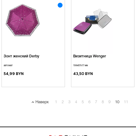
Зонт женский Derby
Визитница Wenger
автомат
104x67x17 мм
54,99 BYN
43,50 BYN
Наверх
1
2
3
4
5
6
7
8
9
10
11