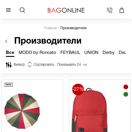
Главная
Производители
Производители
Все
MODO by Roncato
FEYBAUL
UNION
Derby
Deuter
Фильтр
Сортировать
Показывать
24
-27%