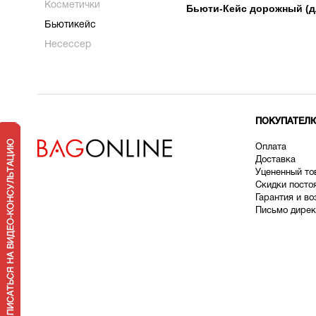
Косметички
Бьюти-Кейс дорожный (дл
Бьютикейс
Несессер
ПОКУПАТЕЛ
Оплата
Доставка
У
цененный то
Скидки посто
Гарантия и во
Письмо дирек