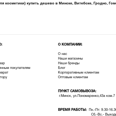
я косметики) купить дешево в Минске, Витебске, Гродно, Гом
Ю:
О КОМПАНИИ:
О нас
Наши магазины
вар
Наши бренды
янным покупателям
Блог
зврат
Корпоративным клиентам
тору
Оптовым клиентам
ПУНКТ САМОВЫВОЗА:
г.Минск, ул.Пономаренко,43а ком.7
ВРЕМЯ РАБОТЫ:
Пн.-Пт: 9.30-16.3
Сб.-Вс.- Выходн