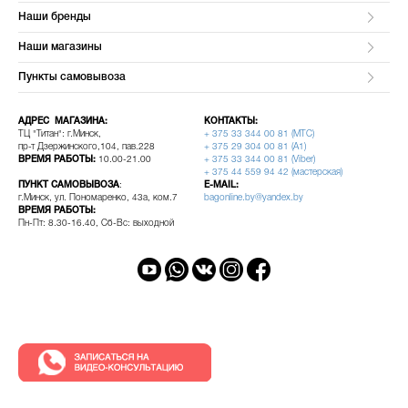
Наши бренды
Наши магазины
Пункты самовывоза
АДРЕС МАГАЗИНА:
КОНТАКТЫ:
ТЦ "Титан": г.Минск,
+ 375 33 344 00 81 (МТС)
пр-т Дзержинского,104, пав.228
+ 375 29 304 00 81 (A1)
ВРЕМЯ РАБОТЫ:
10.00-21.00
+ 375 33 344 00 81 (Viber)
+ 375 44 559 94 42 (мастерская)
ПУНКТ САМОВЫВОЗА
:
E-MAIL:
г.Минск, ул. Пономаренко, 43а, ком.7
bagonline.by@yandex.by
ВРЕМЯ РАБОТЫ:
Пн-Пт: 8.30-16.40, Сб-Вс: выходной