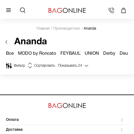
Главная
Производители
Ananda
Ananda
Все
MODO by Roncato
FEYBAUL
UNION
Derby
Deuter
Фильтр
Сортировать
Показывать
24
Оплата
Доставка