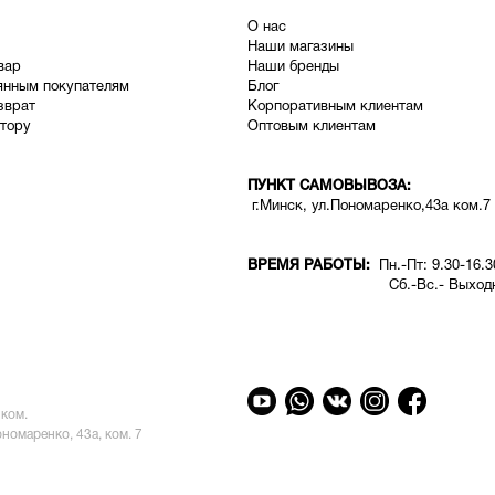
О нас
Наши магазины
вар
Наши бренды
янным покупателям
Блог
зврат
Корпоративным клиентам
тору
Оптовым клиентам
ПУНКТ САМОВЫВОЗА:
г.Минск, ул.Пономаренко,43а ком.7
ВРЕМЯ РАБОТЫ:
Пн.-Пт: 9.30-16.3
Сб.-Вс.- Выходн
ком.
ономаренко, 43а, ком. 7