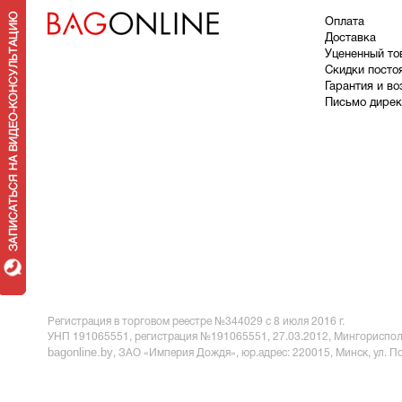
Оплата
Доставка
У
цененный то
Скидки посто
Гарантия и во
Письмо дирек
Регистрация в торговом реестре №344029 с 8 июля 2016 г.
УНП 191065551,
регистрация №191065551, 27.03.2012, Мингориспол
bagonline.by
, ЗАО «Империя Дождя», юр.адрес:
220015, Минск, ул. П