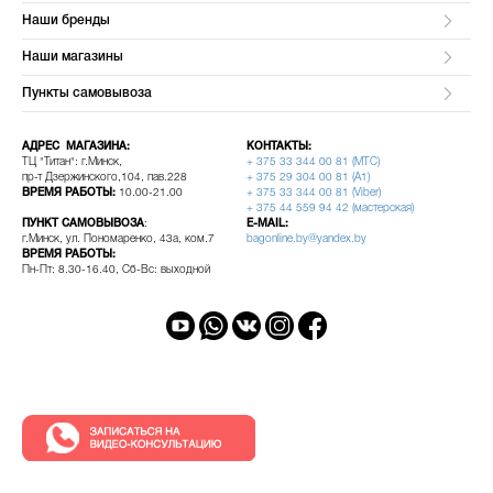
Наши бренды
Наши магазины
Пункты самовывоза
АДРЕС МАГАЗИНА:
КОНТАКТЫ:
ТЦ "Титан": г.Минск,
+ 375 33 344 00 81 (МТС)
пр-т Дзержинского,104, пав.228
+ 375 29 304 00 81 (A1)
ВРЕМЯ РАБОТЫ:
10.00-21.00
+ 375 33 344 00 81 (Viber)
+ 375 44 559 94 42 (мастерская)
ПУНКТ САМОВЫВОЗА
:
E-MAIL:
г.Минск, ул. Пономаренко, 43а, ком.7
bagonline.by@yandex.by
ВРЕМЯ РАБОТЫ:
Пн-Пт: 8.30-16.40, Сб-Вс: выходной