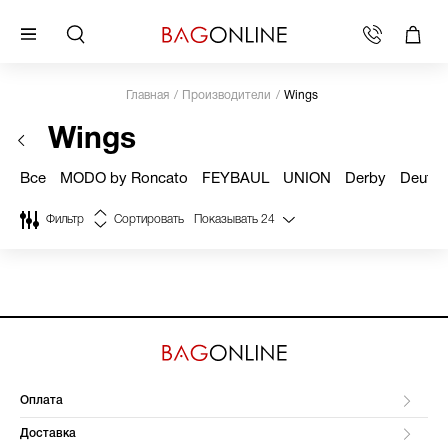
Главная
Производители
Wings
Wings
Все
MODO by Roncato
FEYBAUL
UNION
Derby
Deuter
Фильтр
Сортировать
Показывать
24
Оплата
Доставка