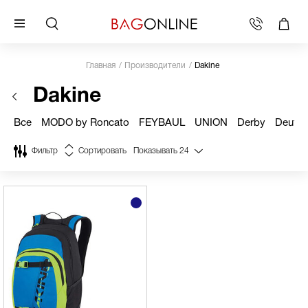
Главная
Производители
Dakine
Dakine
Все
MODO by Roncato
FEYBAUL
UNION
Derby
Deuter
Фильтр
Сортировать
Показывать
24