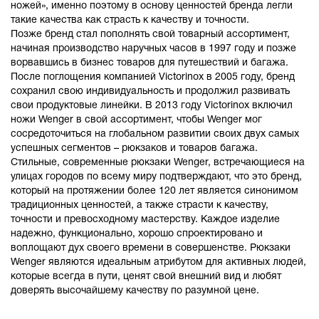
ножей», именно поэтому в основу ценностей бренда легли
такие качества как страсть к качеству и точности.
Позже бренд стал пополнять свой товарный ассортимент,
начиная производство наручных часов в 1997 году и позже
ворвавшись в бизнес товаров для путешествий и багажа.
После поглощения компанией Victorinox в 2005 году, бренд
сохранил свою индивидуальность и продолжил развивать
свои продуктовые линейки. В 2013 году Victorinox включил
ножи Wenger в свой ассортимент, чтобы Wenger мог
сосредоточиться на глобальном развитии своих двух самых
успешных сегментов – рюкзаков и товаров багажа.
Стильные, современные рюкзаки Wenger, встречающиеся на
улицах городов по всему миру подтверждают, что это бренд,
который на протяжении более 120 лет является синонимом
традиционных ценностей, а также страсти к качеству,
точности и превосходному мастерству. Каждое изделие
надежно, функционально, хорошо спроектировано и
воплощают дух своего времени в совершенстве. Рюкзаки
Wenger являются идеальным атрибутом для активных людей,
которые всегда в пути, ценят свой внешний вид и любят
доверять высочайшему качеству по разумной цене.