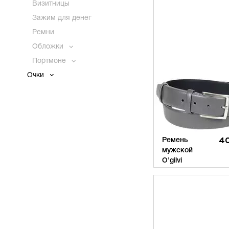
Визитницы
Зажим для денег
Ремни
Обложки
Портмоне
Очки
Ремень
40
мужской
O'gilvi