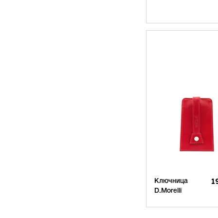
Ключница
1
D.Morelli