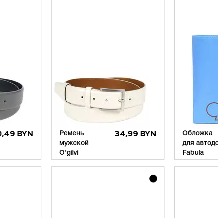
,49 BYN
Ремень
34,99 BYN
Обложка
мужской
для автод
O'gilvi
Fabula