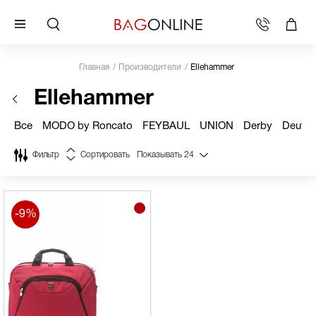
Главная
Производители
Ellehammer
Ellehammer
Все
MODO by Roncato
FEYBAUL
UNION
Derby
Deuter
Фильтр
Сортировать
Показывать
24
-9%