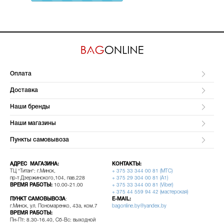
Complete
Оплата
Доставка
Наши бренды
Наши магазины
Пункты самовывоза
АДРЕС МАГАЗИНА:
КОНТАКТЫ:
ТЦ "Титан": г.Минск,
+ 375 33 344 00 81 (МТС)
пр-т Дзержинского,104, пав.228
+ 375 29 304 00 81 (A1)
ВРЕМЯ РАБОТЫ:
10.00-21.00
+ 375 33 344 00 81 (Viber)
+ 375 44 559 94 42 (мастерская)
ПУНКТ САМОВЫВОЗА
:
E-MAIL:
г.Минск, ул. Пономаренко, 43а, ком.7
bagonline.by@yandex.by
ВРЕМЯ РАБОТЫ:
Пн-Пт: 8.30-16.40, Сб-Вс: выходной