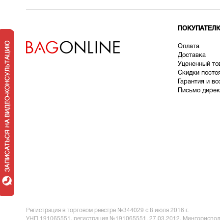
ПОКУПАТЕЛ
Оплата
Доставка
У
цененный то
Скидки посто
Гарантия и во
Письмо дирек
Регистрация в торговом реестре №344029 с 8 июля 2016 г.
УНП 191065551,
регистрация №191065551, 27.03.2012, Мингориспол