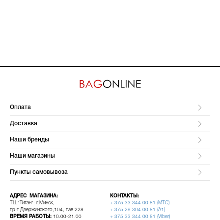
Оплата
Доставка
Наши бренды
Наши магазины
Пункты самовывоза
АДРЕС МАГАЗИНА:
КОНТАКТЫ:
ТЦ "Титан": г.Минск,
+ 375 33 344 00 81 (МТС)
пр-т Дзержинского,104, пав.228
+ 375 29 304 00 81 (A1)
ВРЕМЯ РАБОТЫ:
10.00-21.00
+ 375 33 344 00 81 (Viber)