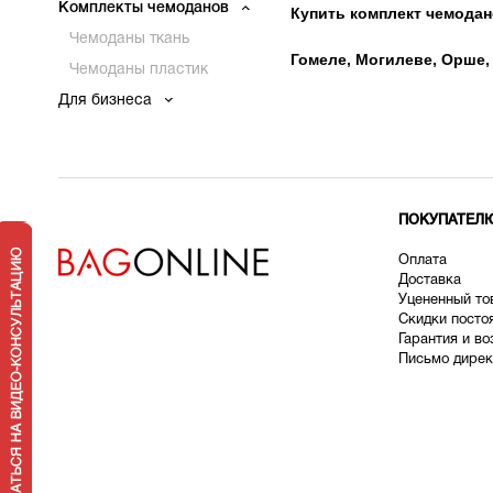
Комплекты чемоданов
Купить комплект чемодано
Чемоданы ткань
Гомеле, Могилеве, Орше,
Чемоданы пластик
Для бизнеса
ПОКУПАТЕЛ
Оплата
Доставка
У
цененный то
Скидки посто
Гарантия и во
Письмо дирек