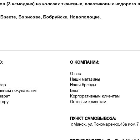
в (3 чемодана) на колесах тканевых, пластиковых недорого в
 Бресте, Борисове, Бобруйске, Новополоцке.
Ю:
О КОМПАНИИ:
О нас
Наши магазины
вар
Наши бренды
янным покупателям
Блог
зврат
Корпоративным клиентам
тору
Оптовым клиентам
ПУНКТ САМОВЫВОЗА:
г.Минск, ул.Пономаренко,43а ком.7