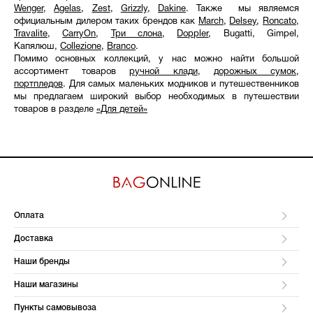
Wenger
,
Agelas
,
Zest
,
Grizzly
,
Dakine
. Также мы являемся
официальным дилером таких брендов как
March
,
Delsey
,
Roncato
,
Travalite
,
CarryOn
,
Три слона
,
Doppler
, Bugatti, Gimpel,
Капялюш,
Collezione
,
Branco
.
Помимо основных коллекций, у нас можно найти большой
ассортимент товаров
ручной клади
,
дорожных сумок
,
портпледов
. Для самых маленьких модников и путешественников
мы предлагаем широкий выбор необходимых в путешествии
товаров в разделе
«Для детей»
Оплата
Доставка
Наши бренды
Наши магазины
Пункты самовывоза