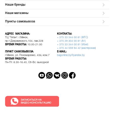
Наши бренды
Наши магазины
Пункты самовывоза
АДРЕС МАГАЗИНА:
КОНТАКТЫ:
ТЦ "Титан": г.Минск,
+ 375 33 344 00 81 (МТС)
пр-т Дзержинского,104, пав.228
+ 375 29 304 00 81 (A1)
ВРЕМЯ РАБОТЫ:
10.00-21.00
+ 375 33 344 00 81 (Viber)
+ 375 44 559 94 42 (мастерская)
ПУНКТ САМОВЫВОЗА
:
E-MAIL:
г.Минск, ул. Пономаренко, 43а, ком.7
bagonline.by@yandex.by
ВРЕМЯ РАБОТЫ:
Пн-Пт: 8.30-16.40, Сб-Вс: выходной