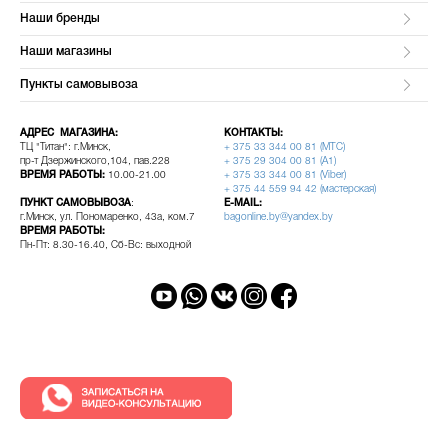
Наши бренды
Наши магазины
Пункты самовывоза
АДРЕС МАГАЗИНА:
КОНТАКТЫ:
ТЦ "Титан": г.Минск,
+ 375 33 344 00 81 (МТС)
пр-т Дзержинского,104, пав.228
+ 375 29 304 00 81 (A1)
ВРЕМЯ РАБОТЫ:
10.00-21.00
+ 375 33 344 00 81 (Viber)
+ 375 44 559 94 42 (мастерская)
ПУНКТ САМОВЫВОЗА
:
E-MAIL:
г.Минск, ул. Пономаренко, 43а, ком.7
bagonline.by@yandex.by
ВРЕМЯ РАБОТЫ:
Пн-Пт: 8.30-16.40, Сб-Вс: выходной