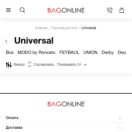
Главная
Производители
Universal
Universal
Все
MODO by Roncato
FEYBAUL
UNION
Derby
Deuter
Фильтр
Сортировать
Показывать
24
Оплата
Доставка