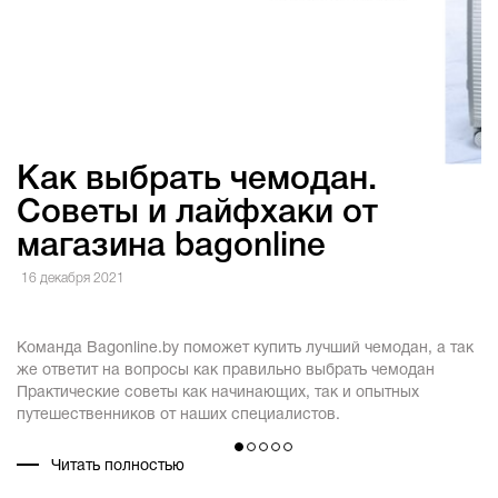
Как выбрать чемодан.
Советы и лайфхаки от
магазина bagonline
3
16 декабря 2021
В
по
Команда Bagonline.by поможет купить лучший чемодан, а так
та
же ответит на вопросы как правильно выбрать чемодан
п
Практические советы как начинающих, так и опытных
у
путешественников от наших специалистов.
с
Читать полностью