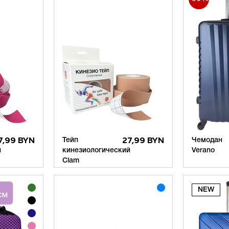
7,99 BYN
Тейп
27,99 BYN
Чемодан
й
кинезиологический
Verano
Clam
(2 шт. в упак)