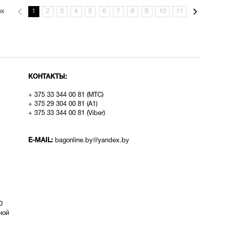
рх
1
2
3
4
5
6
7
8
9
10
11
КОНТАКТЫ:
+ 375 33 344 00 81 (МТС)
+ 375 29 304 00 81 (A1)
+ 375 33 344 00 81 (Viber)
E-MAIL:
bagonline.by@yandex.by
0
ой