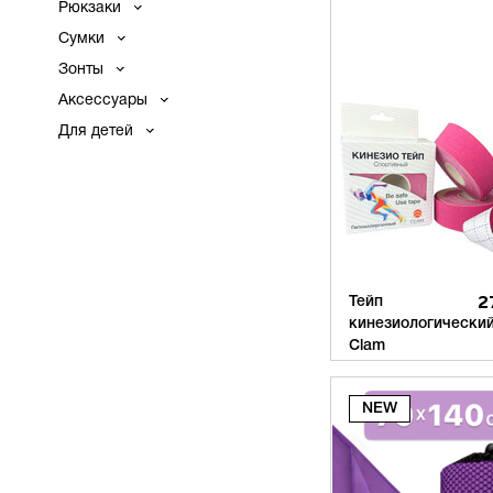
Рюкзаки
Сумки
Зонты
Аксессуары
Для детей
Тейп
2
кинезиологически
Clam
(2 шт. в упак)