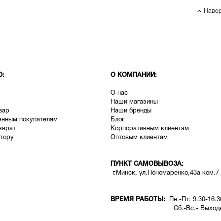
Наве
Ю:
О КОМПАНИИ:
О нас
Наши магазины
вар
Наши бренды
янным покупателям
Блог
зврат
Корпоративным клиентам
тору
Оптовым клиентам
ПУНКТ САМОВЫВОЗА:
г.Минск, ул.Пономаренко,43а ком.7
ВРЕМЯ РАБОТЫ:
Пн.-Пт: 9.30-16.3
Сб.-Вс.- Выходн