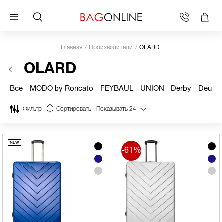
Главная
Производители
OLARD
OLARD
Все
MODO by Roncato
FEYBAUL
UNION
Derby
Deuter
Фильтр
Сортировать
Показывать
24
-61%