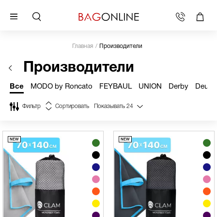
Главная
Производители
Производители
Все
MODO by Roncato
FEYBAUL
UNION
Derby
Deuter
Фильтр
Сортировать
Показывать
24