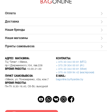
Оплата
Доставка
Наши бренды
Наши магазины
Пункты самовывоза
АДРЕС МАГАЗИНА:
КОНТАКТЫ:
ТЦ "Титан": г.Минск,
+ 375 33 344 00 81 (МТС)
пр-т Дзержинского,104, пав.228
+ 375 29 304 00 81 (A1)
ВРЕМЯ РАБОТЫ:
10.00-21.00
+ 375 33 344 00 81 (Viber)
+ 375 44 559 94 42 (мастерская)
ПУНКТ САМОВЫВОЗА
:
E-MAIL:
г.Минск, ул. Пономаренко, 43а, ком.7
bagonline.by@yandex.by
ВРЕМЯ РАБОТЫ:
Пн-Пт: 8.30-16.40, Сб-Вс: выходной