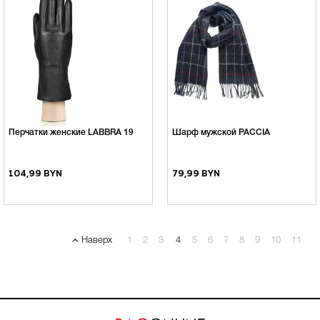
Перчатки женские LABBRA 19
Шарф мужской PACCIA
104,99 BYN
79,99 BYN
Наверх
1
2
3
4
5
6
7
8
9
10
11