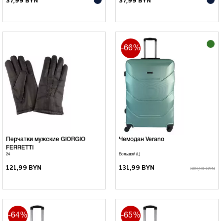
37,99 BYN
37,99 BYN
-66%
Перчатки мужские GIORGIO
Чемодан Verano
FERRETTI
24
Большой (L)
121,99 BYN
131,99 BYN
389,99 BYN
-64%
-65%