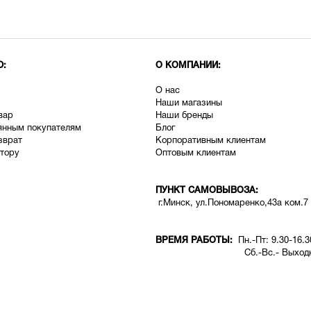
Ю:
О КОМПАНИИ:
О нас
Наши магазины
вар
Наши бренды
янным покупателям
Блог
зврат
Корпоративным клиентам
тору
Оптовым клиентам
ПУНКТ САМОВЫВОЗА:
г.Минск, ул.Пономаренко,43а ком.7
ВРЕМЯ РАБОТЫ:
Пн.-Пт: 9.30-16.3
Сб.-Вс.- Выходн