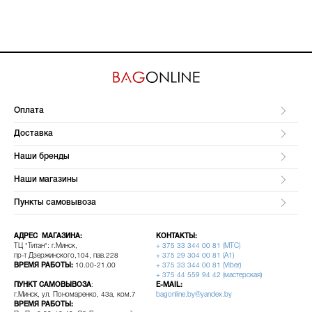
Оплата
Доставка
Наши бренды
Наши магазины
Пункты самовывоза
АДРЕС МАГАЗИНА:
КОНТАКТЫ:
ТЦ "Титан": г.Минск,
+ 375 33 344 00 81 (МТС)
пр-т Дзержинского,104, пав.228
+ 375 29 304 00 81 (A1)
ВРЕМЯ РАБОТЫ:
10.00-21.00
+ 375 33 344 00 81 (Viber)
+ 375 44 559 94 42 (мастерская)
ПУНКТ САМОВЫВОЗА
:
E-MAIL:
г.Минск, ул. Пономаренко, 43а, ком.7
bagonline.by@yandex.by
ВРЕМЯ РАБОТЫ: