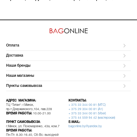
Оплата
Доставка
Наши бренды
Наши магазины
Пункты самовывоза
АДРЕС МАГАЗИНА:
КОНТАКТЫ:
ТЦ "Титан": г.Минск,
+ 375 33 344 00 81 (МТС)
пр-т Дзержинского,104, пав.228
+ 375 29 304 00 81 (A1)
ВРЕМЯ РАБОТЫ:
10.00-21.00
+ 375 33 344 00 81 (Viber)
+ 375 44 559 94 42 (мастерская)
ПУНКТ САМОВЫВОЗА
:
E-MAIL:
г.Минск, ул. Пономаренко, 43а, ком.7
bagonline.by@yandex.by
ВРЕМЯ РАБОТЫ:
Пн-Пт: 8.30-16.40, Сб-Вс: выходной