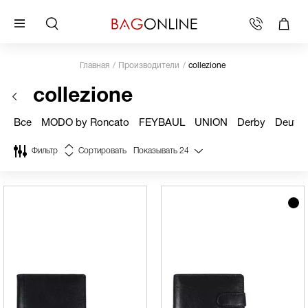
Главная
Производители
collezione
collezione
Все
MODO by Roncato
FEYBAUL
UNION
Derby
Deuter
Фильтр
Сортировать
Показывать
24