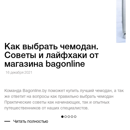
Как выбрать чемодан.
Советы и лайфхаки от
магазина bagonline
3
16 декабря 2021
В
по
Команда Bagonline.by поможет купить лучший чемодан, а так
та
же ответит на вопросы как правильно выбрать чемодан
п
Практические советы как начинающих, так и опытных
у
путешественников от наших специалистов.
с
Читать полностью