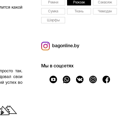
Ремни
Рюкзак
Саквояж
лится какой
Сумка
Ткань
Чемодан
Шарфы
bagonline.by
Мы в соцсетях
просто так.
довал свои
ий успех во