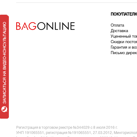
ПОКУПАТЕЛ
Оплата
Доставка
У
цененный то
Скидки посто
Гарантия и во
Письмо дирек
Регистрация в торговом реестре №344029 с 8 июля 2016 г.
УНП 191065551,
регистрация №191065551, 27.03.2012, Мингориспол