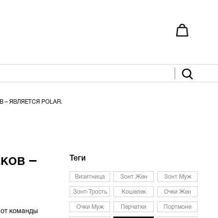
 – ЯВЛЯЕТСЯ POLAR.
ков –
Теги
Визитница
Зонт Жен
Зонт Муж
Зонт-Трость
Кошелек
Очки Жен
Очки Муж
Перчатки
Портмоне
 от команды