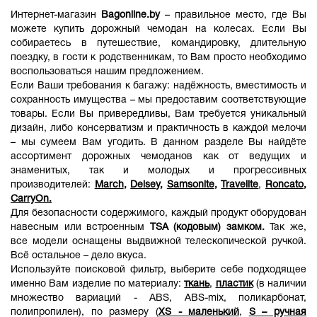
Интернет-магазин
Bagonline.by
– правильное место, где Вы
можете купить дорожный чемодан на колесах. Если Вы
собираетесь в путешествие, командировку, длительную
поездку, в гости к родственникам, то Вам просто необходимо
воспользоваться нашим предложением.
Если Ваши требования к багажу: надёжность, вместимость и
сохранность имущества – мы предоставим соответствующие
товары. Если Вы привередливы, Вам требуется уникальный
дизайн, либо консерватизм и практичность в каждой мелочи
– мы сумеем Вам угодить. В данном разделе Вы найдёте
ассортимент дорожных чемоданов как от ведущих и
знаменитых, так и молодых и прогрессивных
производителей:
March
,
Delsey
,
Samsonite
,
Travelite
,
Roncato
,
CarryOn.
Для безопасности содержимого, каждый продукт оборудован
навесным или встроенным
TSA (кодовым) замком.
Так же,
все модели оснащены выдвижной телескопической ручкой.
Всё остальное – дело вкуса.
Используйте поисковой фильтр, выберите себе подходящее
именно Вам изделие по материалу:
ткань
,
пластик
(в наличии
множество вариаций - ABS, ABS-mix, поликарбонат,
полипропилен), по размеру (
XS - маленький
,
S – ручная