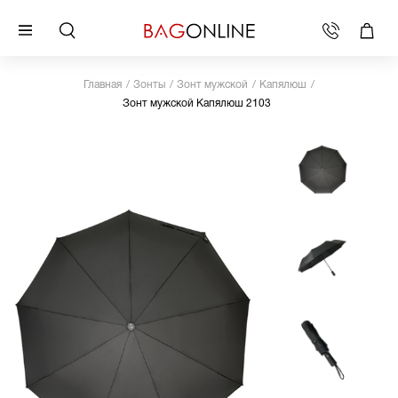
Главная
Зонты
Зонт мужской
Капялюш
Зонт мужской Капялюш 2103