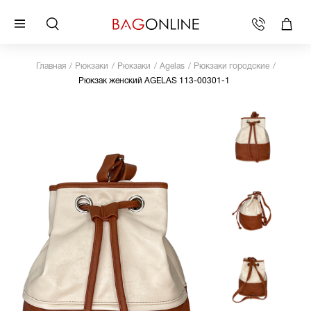
Главная
Рюкзаки
Рюкзаки
Agelas
Рюкзаки городские
Рюкзак женский AGELAS 113-00301-1