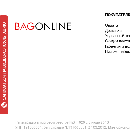
ПОКУПАТЕЛ
Оплата
Доставка
У
цененный то
Скидки посто
Гарантия и во
Письмо дирек
Регистрация в торговом реестре №344029 с 8 июля 2016 г.
УНП 191065551,
регистрация №191065551, 27.03.2012, Мингориспол