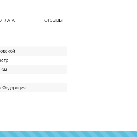
ОПЛАТА
ОТЗЫВЫ
родской
эстр
3 см
я Федерация
100%