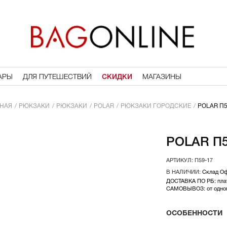
АРЫ
ДЛЯ ПУТЕШЕСТВИЙ
СКИДКИ
МАГАЗИНЫ
НАЯ
РЮКЗАКИ
РЮКЗАКИ
POLAR
РЮКЗАКИ ГОРОДСКИЕ
POLAR П5
POLAR П5
П59-17
Склад О
ДОСТАВКА ПО РБ: плат
САМОВЫВОЗ: от одного
ОСОБЕННОСТИ