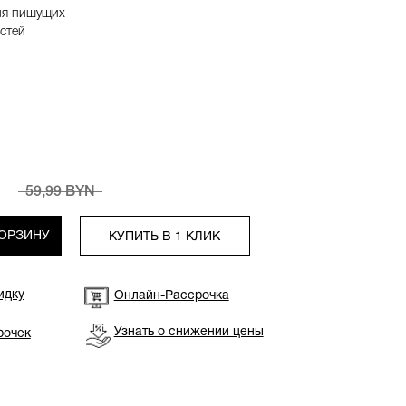
ля пишущих
стей
59,99 BYN
КОРЗИНУ
КУПИТЬ В 1 КЛИК
идку
Онлайн-Рассрочка
Узнать о снижении цены
рочек