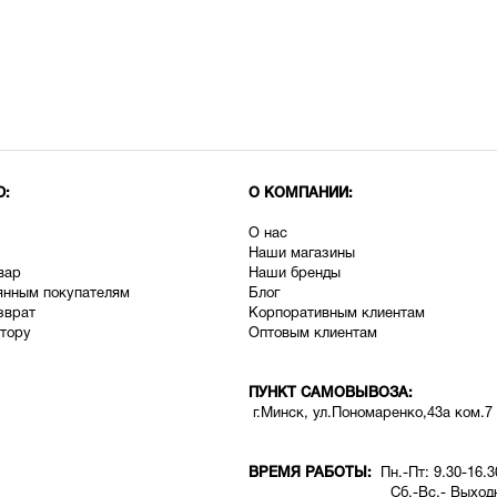
Ю:
О КОМПАНИИ:
О нас
Наши магазины
вар
Наши бренды
янным покупателям
Блог
зврат
Корпоративным клиентам
тору
Оптовым клиентам
ПУНКТ САМОВЫВОЗА:
г.Минск, ул.Пономаренко,43а ком.7
ВРЕМЯ РАБОТЫ:
Пн.-Пт: 9.30-16.3
Сб.-Вс.- Выходн