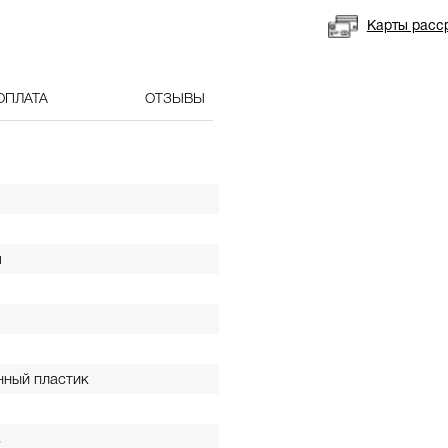
Карты расс
ОПЛАТА
ОТЗЫВЫ
я
нный пластик
в