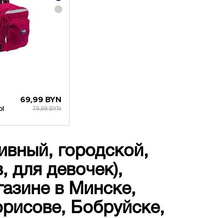
69,99 BYN
ol
79,99 BYN
ивный, городской,
 для девочек),
газине в Минске,
орисове, Бобруйске,