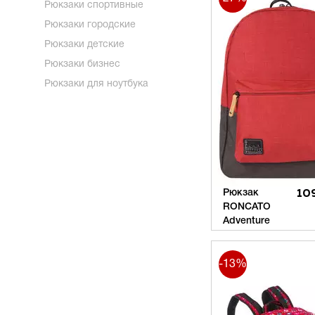
Рюкзаки спортивные
Рюкзаки городские
Рюкзаки детские
Рюкзаки бизнес
Рюкзаки для ноутбука
Рюкзак
10
RONCATO
Adventure
-13%