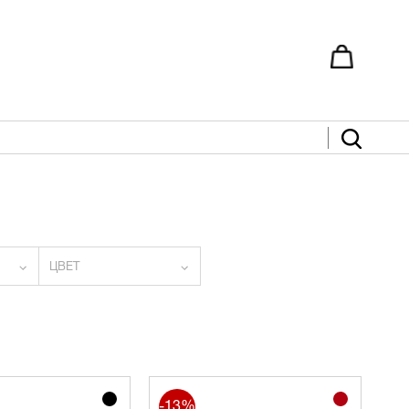
ЦВЕТ
-13%