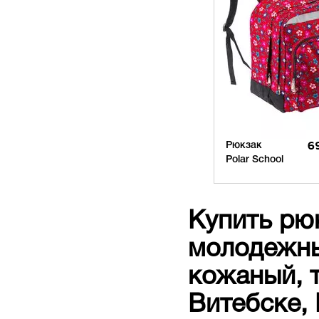
Рюкзак
6
Polar School
Купить рюк
молодежный
кожаный, т
Витебске, 