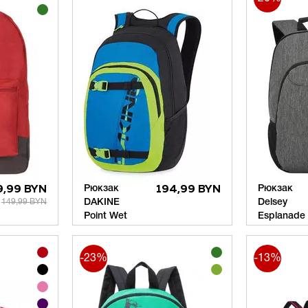
9,99 BYN
Рюкзак
194,99 BYN
Рюкзак
149,99 BYN
DAKINE
Delsey
Point Wet
Еsplanade
-23%
-13%