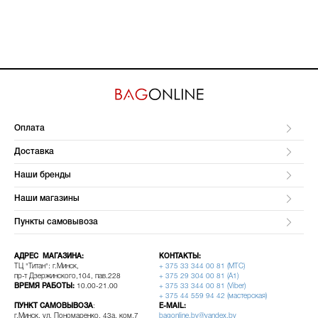
Оплата
Доставка
Наши бренды
Наши магазины
Пункты самовывоза
АДРЕС МАГАЗИНА:
КОНТАКТЫ:
ТЦ "Титан": г.Минск,
+ 375 33 344 00 81 (МТС)
пр-т Дзержинского,104, пав.228
+ 375 29 304 00 81 (A1)
ВРЕМЯ РАБОТЫ:
10.00-21.00
+ 375 33 344 00 81 (Viber)
+ 375 44 559 94 42 (мастерская)
ПУНКТ САМОВЫВОЗА
:
E-MAIL:
г.Минск, ул. Пономаренко, 43а, ком.7
bagonline.by@yandex.by