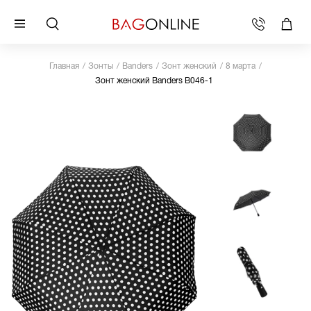
Главная
Зонты
Banders
Зонт женский
8 марта
Зонт женский Banders B046-1