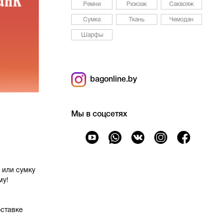
Ремни
Рюкзак
Саквояж
Сумка
Ткань
Чемодан
Шарфы
bagonline.by
Мы в соцсетях
или
сумку
му!
оставке