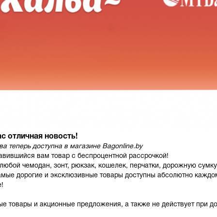
ас отличная новость!
лва
теперь доступна в магазине
Bagonline
.
by
равившийся вам товар с беспроцентной рассрочкой!
ь любой
чемодан
,
зонт
,
рюкзак
,
кошелек
,
перчатки
,
дорожную сумку
амые дорогие и эксклюзивные товары доступны абсолютно каждо
!
ые товары и акционные предложения, а также не действует при д