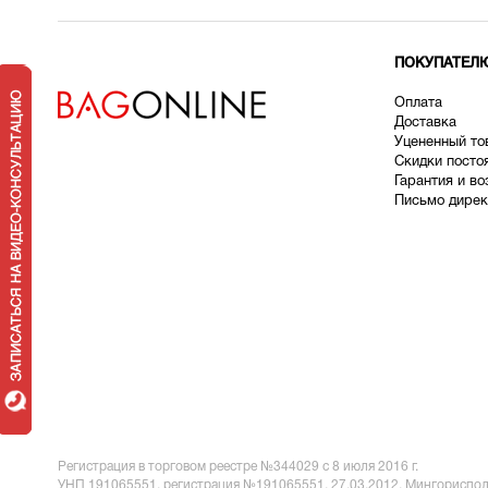
ПОКУПАТЕЛ
Оплата
Доставка
У
цененный то
Скидки посто
Гарантия и во
Письмо дирек
Регистрация в торговом реестре №344029 с 8 июля 2016 г.
УНП 191065551,
регистрация №191065551, 27.03.2012, Мингориспол