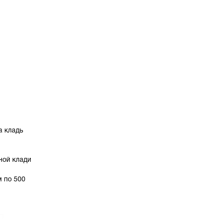
а кладь
ной клади
м по 500