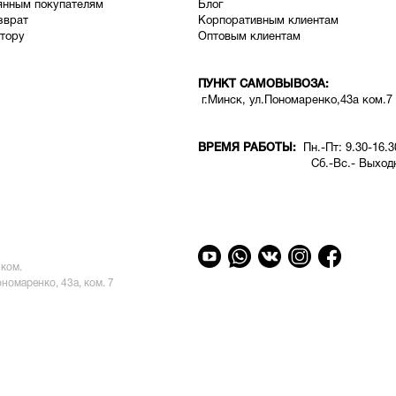
янным покупателям
Блог
зврат
Корпоративным клиентам
тору
Оптовым клиентам
ПУНКТ САМОВЫВОЗА:
г.Минск, ул.Пономаренко,43а ком.7
ВРЕМЯ РАБОТЫ:
Пн.-Пт: 9.30-16.3
Сб.-Вс.- Выходн
ком.
ономаренко, 43а, ком. 7