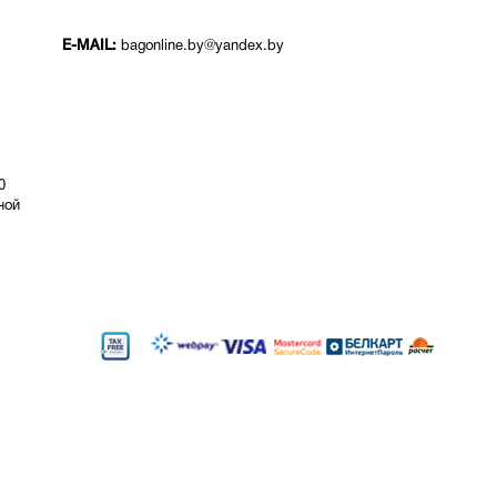
E-MAIL:
bagonline.by@yandex.by
0
ой