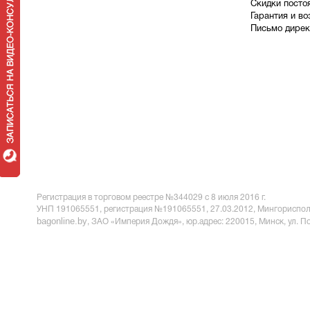
Скидки посто
Гарантия и во
Письмо дирек
Регистрация в торговом реестре №344029 с 8 июля 2016 г.
УНП 191065551,
регистрация №191065551, 27.03.2012, Мингориспол
bagonline.by
, ЗАО «Империя Дождя», юр.адрес:
220015, Минск, ул. П