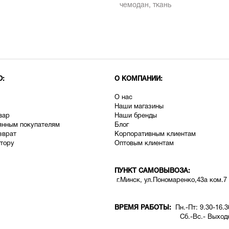
чемодан
,
ткань
Ю:
О КОМПАНИИ:
О нас
Наши магазины
вар
Наши бренды
янным покупателям
Блог
зврат
Корпоративным клиентам
тору
Оптовым клиентам
ПУНКТ САМОВЫВОЗА:
г.Минск, ул.Пономаренко,43а ком.7
ВРЕМЯ РАБОТЫ:
Пн.-Пт: 9.30-16.3
Сб.-Вс.- Выходн