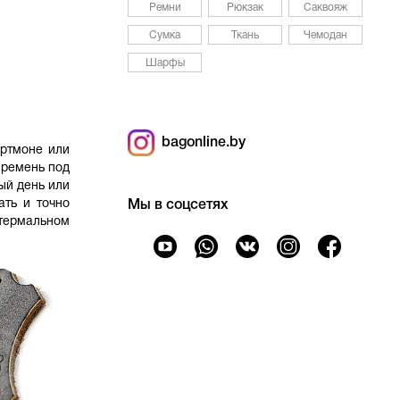
Ремни
Рюкзак
Саквояж
Сумка
Ткань
Чемодан
Шарфы
bagonline.by
ортмоне или
 ремень под
ый день или
ать и точно
Мы в соцсетях
 термальном