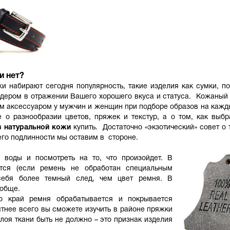
и нет?
жи набирают сегодня популярность, такие изделия как сумки, п
идером в отражении Вашего хорошего вкуса и статуса. Кожаный
м аксессуаром у мужчин и женщин при подборе образов на кажд
 о разнообразии цветов, пряжек и текстур, а о том, как выбр
з натуральной кожи
купить. Достаточно «экзотический» совет о
его подлинности мы оставим в стороне.
 воды и посмотреть на то, что произойдет. В
тся (если ремень не обработан специальным
себя более темный след, чем цвет ремня. В
ообще.
о край ремня обрабатывается и покрывается
ятнее всего вы сможете изучить в районе пряжки
лоя ткани быть не должно – это признак изделия