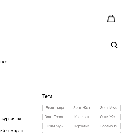
ЬНО!
Теги
Визитница
Зонт Жен
Зонт Муж
Зонт-Трость
Кошелек
Очки Жен
скурсия на
Очки Муж
Перчатки
Портмоне
ший чемодан