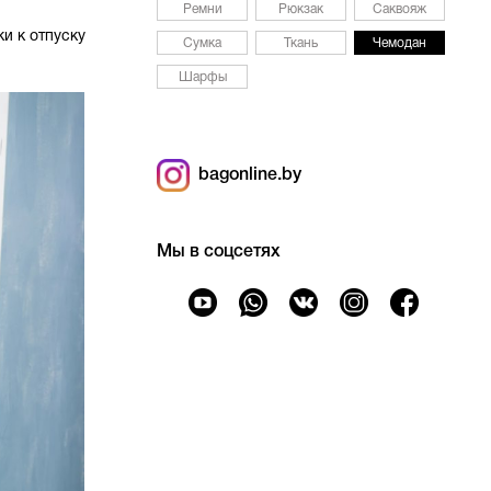
Ремни
Рюкзак
Саквояж
и к отпуску
Сумка
Ткань
Чемодан
Шарфы
bagonline.by
Мы в соцсетях