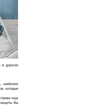
к в дорогих
.
), наиболее
ри, которые
 справа еще
й защиты Вы