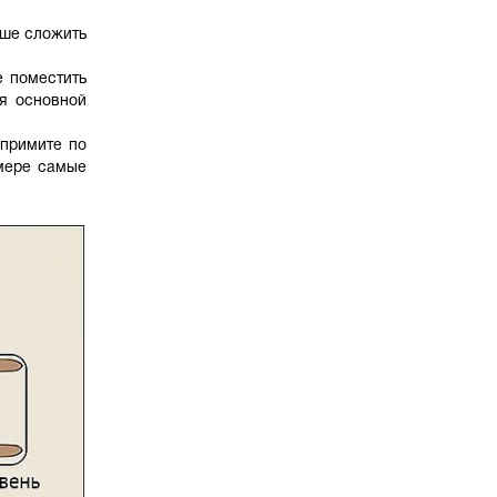
чше сложить
е поместить
ся основной
 примите по
 мере самые