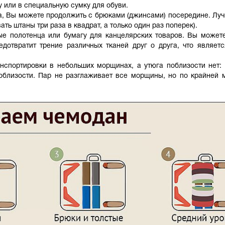
 или в специальную сумку для обуви.
на, Вы можете продолжить с брюками (джинсами) посередине. Лу
ть штаны три раза в квадрат, а только один раз поперек).
ые полотенца или бумагу для канцелярских товаров. Вы может
отвратит трение различных тканей друг о друга, что являет
нспортировки в небольших морщинах, а утюга поблизости нет:
облизости. Пар не разглаживает все морщины, но по крайней