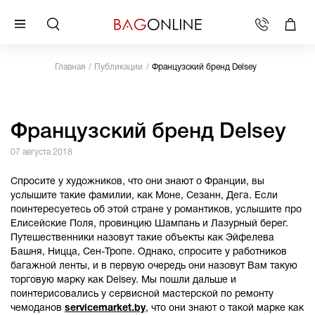
Главная
Публикации
Французский бренд Delsey
Французский бренд Delsey
07 августа 2018
Спросите у художников, что они знают о Франции, вы
услышите такие фамилии, как Моне, Сезанн, Дега. Если
поинтересуетесь об этой стране у романтиков, услышите про
Елисейские Поля, провинцию Шампань и Лазурный берег.
Путешественники назовут такие объекты как Эйфелева
Башня, Ницца, Сен-Тропе. Однако, спросите у работников
багажной ленты, и в первую очередь они назовут Вам такую
торговую марку как
Delsey
. Мы пошли дальше и
поинтерисовались у сервисной мастерской по ремонту
чемоданов
servicemarket
.
by
, что они знают о такой марке как