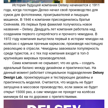
История будущей компании Delsey начинается с 1911
года, когда господин Делаэ начал своё производство для
сумок для фототехники, проигрывателей и пишущих
машинок. В 1946 к компании присоединились братья
Сейнхейв. Из первых букв фамилий получилось новое
название – Delsey. Двадцать лет компания работала над
созданием первого суперлёгкого и прочного чемодана. В
1972 году компания выпустила первый в истории чемодан на
колёсах с единым прочным каркасом, произведя настоящую
революцию в отрасли. Чемоданы завоевали популярность
среди туристов, и с тех пор компания входит в топ-3
крупнейших мировых производителей.
Сама компания не скрывает, что их цель – создать
идеальный баланс между дизайном и практичностью. На
данный момент работает специальное подразделение
Delsey
Design Lab
, проектирующее и тестирующее дизайны и
практичность моделей. Считается, что модель не будет
запущена в массовое производство, если замок не будет
открыт 15000 раз, а сам чемодан не проедет на колёсах
минимум 64 км по дорожке с препятствиями.