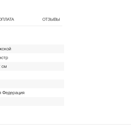
ОПЛАТА
ОТЗЫВЫ
жской
эстр
2 см
я Федерация