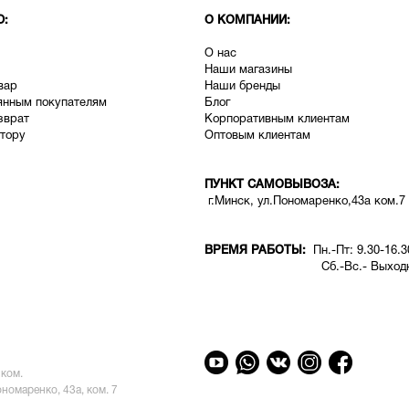
Ю:
О КОМПАНИИ:
О нас
Наши магазины
вар
Наши бренды
янным покупателям
Блог
зврат
Корпоративным клиентам
тору
Оптовым клиентам
ПУНКТ САМОВЫВОЗА:
г.Минск, ул.Пономаренко,43а ком.7
ВРЕМЯ РАБОТЫ:
Пн.-Пт: 9.30-16.3
Сб.-Вс.- Выходн
ком.
ономаренко, 43а, ком. 7