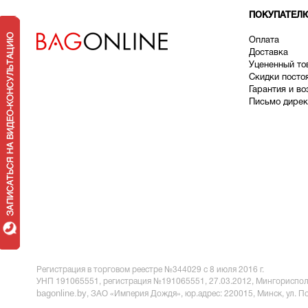
ПОКУПАТЕЛ
Оплата
Доставка
У
цененный то
Скидки посто
Гарантия и во
Письмо дирек
Регистрация в торговом реестре №344029 с 8 июля 2016 г.
УНП 191065551,
регистрация №191065551, 27.03.2012, Мингориспол
bagonline.by
, ЗАО «Империя Дождя», юр.адрес:
220015, Минск, ул. П