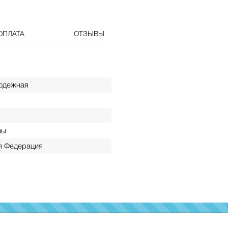
ОПЛАТА
ОТЗЫВЫ
одежная
зы
я Федерация
100%
Complete