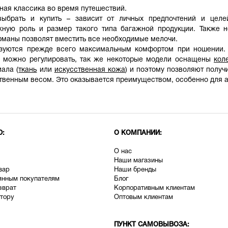
ная классика во время путешествий.
ыбрать и купить – зависит от личных предпочтений и целе
жную роль и размер такого типа багажной продукции. Также н
рманы позволят вместить все необходимые мелочи.
зуются прежде всего максимальным комфортом при ношении. 
й можно регулировать, так же некоторые модели оснащены
кол
ала (
ткань
или
искусственная кожа
) и поэтому позволяют получ
твенным весом. Это оказывается преимуществом, особенно для а
Ю:
О КОМПАНИИ:
О нас
Наши магазины
вар
Наши бренды
янным покупателям
Блог
зврат
Корпоративным клиентам
тору
Оптовым клиентам
ПУНКТ САМОВЫВОЗА: