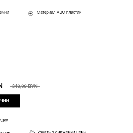
ремни
Материал ABC пластик
N
349,99 BYN
ИЧИИ
идку
Узнать о снижении цены