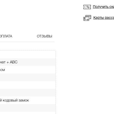
Получить ск
Карты расс
ОПЛАТА
ОТЗЫВЫ
нат + ABC
4см
й кодовый замок