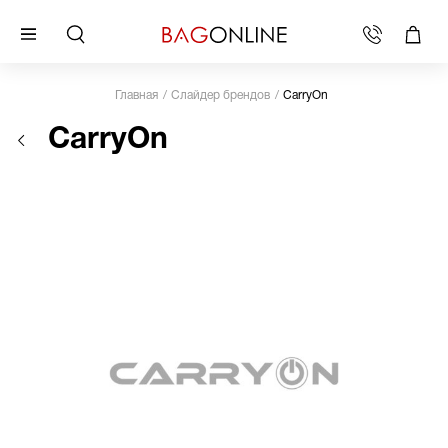
Главная
Слайдер брендов
CarryOn
CarryOn